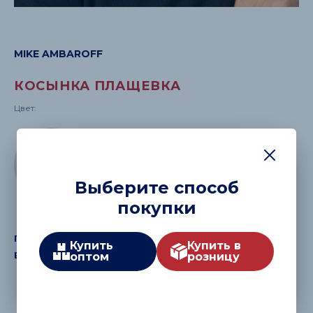
MIKE AMBAROFF
КОСЫНКА ПЛАЩЕВКА
Цвет:
Выберите способ
покупки
мятный
перламутро
Купить
Купить в
вый/мятный
оптом
розницу