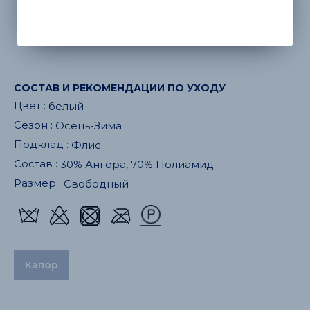
белый
СОСТАВ И РЕКОМЕНДАЦИИ ПО УХОДУ
Цвет :
белый
Сезон :
Осень-Зима
Подклад :
Флис
Состав :
30% Ангора, 70% Полиамид
Размер :
Свободный
Капор