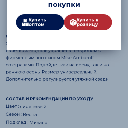
сиреневый
черный
бежевый
покупки
Купить
Купить в
оптом
розницу
ОПИСАНИЕ:
Стильная женская бейсболка из ткани букле с
пайеткой. Модель украшена шевроном с
фирменным логотипом Mike Ambaroff
со стразами. Подойдет как на весну, так и на
раннюю осень. Размер универсальный.
Дополнительно регулируется утяжкой сзади.
СОСТАВ И РЕКОМЕНДАЦИИ ПО УХОДУ
Цвет :
сиреневый
Сезон :
Весна
Подклад :
Милано